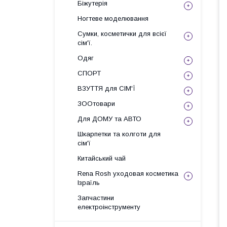
Біжутерія
Ногтеве моделювання
Сумки, косметички для всієї
сім'ї.
Одяг
СПОРТ
ВЗУТТЯ для СІМ'Ї
ЗООтовари
Для ДОМУ та АВТО
Шкарпетки та колготи для
сім'ї
Китайський чай
Rena Rosh уходовая косметика
Ізраїль
Запчастини
електроінструменту