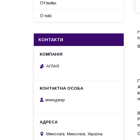
Отзывы
О нас
Н
п
КОНТАКТИ
В
АГЛАЯ
П
А
в
н
менеджер
Р
п
Миколаїв, Миколаїв, Україна