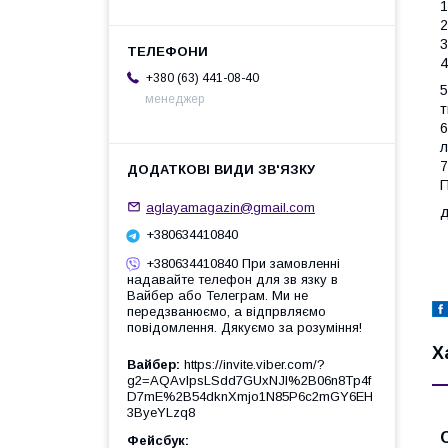
1
2
3
4
+380 (63) 441-08-40
5
менеджер
т
6
л
7
П
aglayamagazin@gmail.com
д
+380634410840
+380634410840 При замовленні
надавайте телефон для зв язку в
Вайбер або Телеграм. Ми не
передзванюємо, а відпрвляємо
повідомлення. Дякуємо за розуміння!
Х
Вайбер
https://invite.viber.com/?
g2=AQAvlpsLSdd7GUxNJl%2B06n8Tp4f
D7mE%2B54dknXmjo1N85P6c2mGY6EH
3ByeYLzq8
Фейсбук