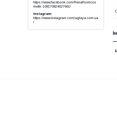
https://www.facebook.com/RenaRoshcos
metik-108170824027661/
С
instagram
https://www.instagram.com/aglaya.com.ua
/
І
Ц