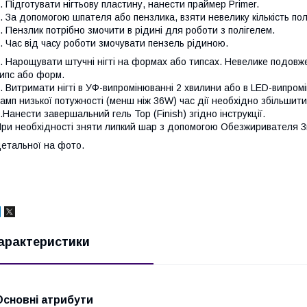
. Підготувати нігтьову пластину, нанести праймер Primer.
. За допомогою шпателя або пензлика, взяти невелику кількість полі
. Пензлик потрібно змочити в рідині для роботи з полігелем.
. Час від часу роботи змочувати пензель рідиною.
. Нарощувати штучні нігті на формах або типсах. Невелике подовж
ипс або форм.
. Витримати нігті в УФ-випромінюванні 2 хвилини або в LED-випром
амп низької потужності (менш ніж 36W) час дії необхідно збільшити
.Нанести завершальний гель Top (Finish) згідно інструкції.
ри необхідності зняти липкий шар з допомогою Обезжиривателя 3в
етальної на фото.
арактеристики
Основні атрибути