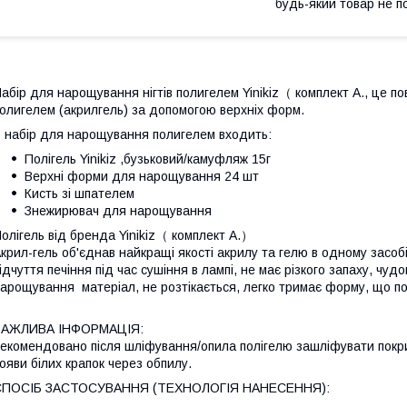
будь-який товар не п
абір для нарощування нігтів полигелем Yinikiz（ комплект А., це по
олигелем (акрилгель) за допомогою верхніх форм.
 набір для нарощування полигелем входить:
Полігель Yinikiz ,бузьковий/камуфляж 15г
Верхні форми для нарощування 24 шт
Кисть зі шпателем
Знежирювач для нарощування
олігель від бренда Yinikiz（ комплект А.）
крил-гель об'єднав найкращі якості акрилу та гелю в одному засобі
ідчуття печіння під час сушіння в лампі, не має різкого запаху, чу
арощування матеріал, не розтікається, легко тримає форму, що по
ВАЖЛИВА ІНФОРМАЦІЯ:
екомендовано після шліфування/опила полігелю зашліфувати покри
ояви білих крапок через обпилу.
СПОСІБ ЗАСТОСУВАННЯ (ТЕХНОЛОГІЯ НАНЕСЕННЯ):